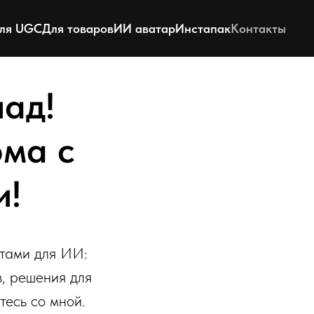
ля UGC
Для товаров
ИИ аватар
Инстапак
Контакты
лад!
ма с
и!
тами для ИИ:
, решения для
тесь со мной.