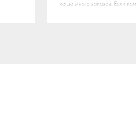
когда много заказов. Если к
заказывайте, сделаю красиво