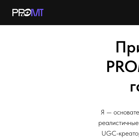
При
PRO
г
Я — основат
реалистичные
UGC-креаторо