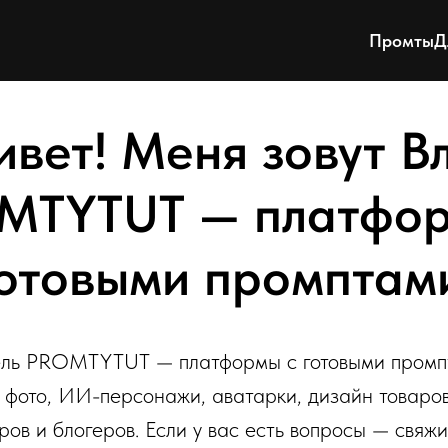
Промты
Д
вет! Меня зовут В
MTYTUT
— платфор
отовыми промптам
ель PROMTYTUT — платформы с готовыми промп
 фото, ИИ-персонажи, аватарки, дизайн товаров
в и блогеров. Если у вас есть вопросы — свяжи