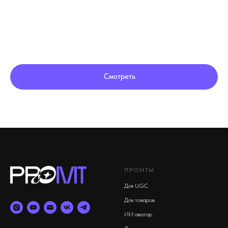
для нейросетей!
Смотреть
ПРОМТЫ
Для UGC
Для товаров
ИИ аватар