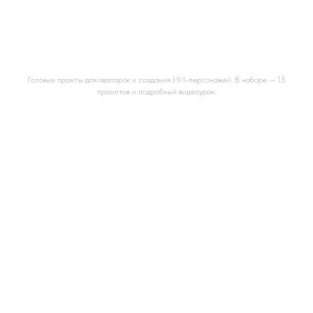
Промты для аватарки, ИИ персонажа
Готовые промты для аватарок и создания ИИ-персонажей. В наборе — 15
промптов и подробный видеоурок.
Промты для паспорта, фото на