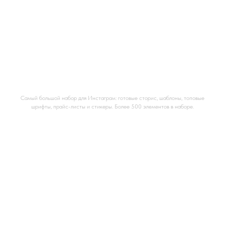
Сторис для инстаграм, шаблоны,
шрифты
Самый большой набор для Инстаграм: готовые сторис, шаблоны, топовые
шрифты, прайс-листы и стикеры. Более 500 элементов в наборе.