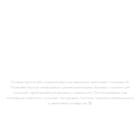
Промты для вирусных и рекламных
креативов
Готовые промты для создания вирусных рекламных креативов с помощью AI.
Позволяют быстро генерировать цепляющие визуалы, баннеры и контент для
соцсетей, таргетированной рекламы и маркетинга. Оптимизированы под
популярные нейросети, помогают тестировать гипотезы, повышать вовлеченность
и увеличивать конверсию 🚀