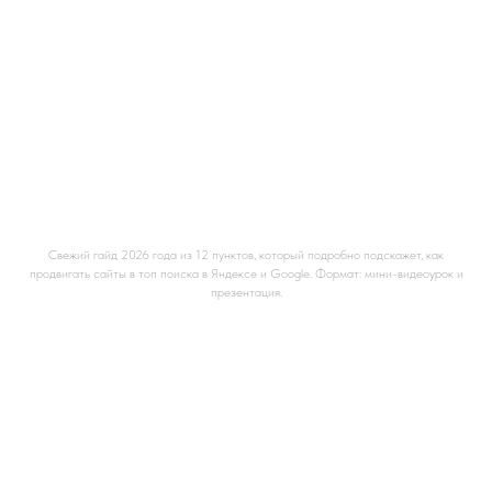
Сайт в топ поиска, продвижение, гайд
Свежий гайд 2026 года из 12 пунктов, который подробно подскажет, как
продвигать сайты в топ поиска в Яндексе и Google. Формат: мини-видеоурок и
презентация.