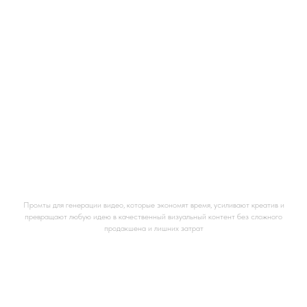
Промты для создания ИИ видео
Промты для генерации видео, которые экономят время, усиливают креатив и
превращают любую идею в качественный визуальный контент без сложного
продакшена и лишних затрат