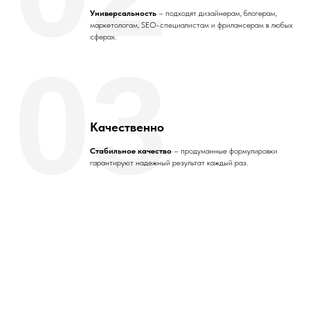
Универсальность
– подходят дизайнерам, блогерам,
маркетологам, SEO-специалистам и фрилансерам в любых
сферах.
03
Качественно
Стабильное качество
– продуманные формулировки
гарантируют надежный результат каждый раз.
Смотрите другие
наши наборы